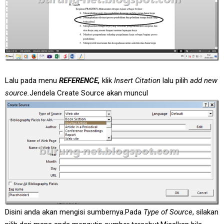
Lalu pada menu
REFERENCE,
klik
Insert Citation
lalu pilih
add new
source.
Jendela Create Source akan muncul
Disini anda akan mengisi sumbernya.Pada
Type of Source
, silakan