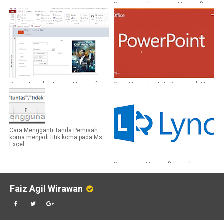
Pengertian dan Fungsi Microsoft
Outlook
Pengertian dan Fungsi Microsoft
Cara Mengatur AutoRecover di Ms
Access
PowerPoint
Cara Mengganti Tanda Pemisah
koma menjadi titik koma pada Ms
Excel
Pengertian Microsoft Lync dan
Fungsi Ms Lync
Faiz Agil Wirawan