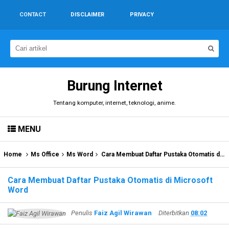
CONTACT
DISCLAIMER
PRIVACY
Burung Internet
Tentang komputer, internet, teknologi, anime.
MENU
Home
Ms Office
Ms Word
Cara Membuat Daftar Pustaka Otomatis di Microsoft Word
Cara Membuat Daftar Pustaka Otomatis di Microsoft
Word
Penulis
Faiz Agil Wirawan
Diterbitkan
08:02