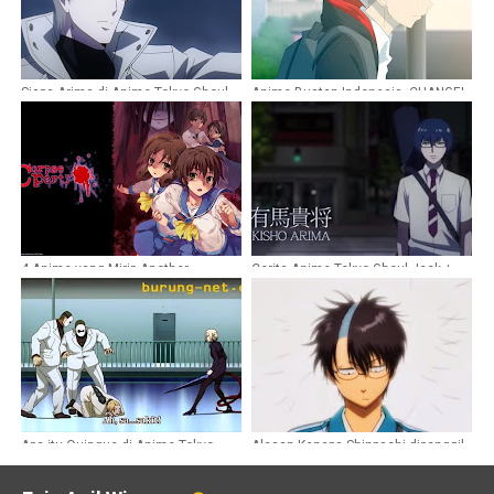
Siapa Arima di Anime Tokyo Ghoul
Anime Buatan Indonesia, CHANGE! -
Kisah Karyawan Alfamart
4 Anime yang Mirip Another
Cerita Anime Tokyo Ghoul Jack +
Trailer
Apa itu Quinque di Anime Tokyo
Alasan Kenapa Shinpachi dipanggil
Ghoul
Patsuan