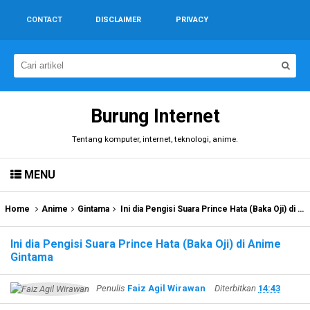
CONTACT
DISCLAIMER
PRIVACY
Burung Internet
Tentang komputer, internet, teknologi, anime.
MENU
Home
Anime
Gintama
Ini dia Pengisi Suara Prince Hata (Baka Oji) di Anime Gintama
Ini dia Pengisi Suara Prince Hata (Baka Oji) di Anime
Gintama
Penulis
Faiz Agil Wirawan
Diterbitkan
14:43