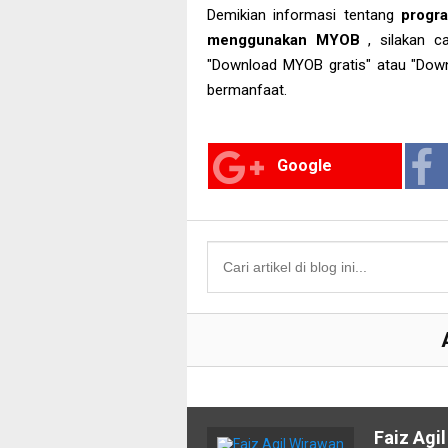
Demikian informasi tentang
progr
menggunakan MYOB
, silakan c
"Download MYOB gratis" atau "Dow
bermanfaat.
Google
Faiz Agi