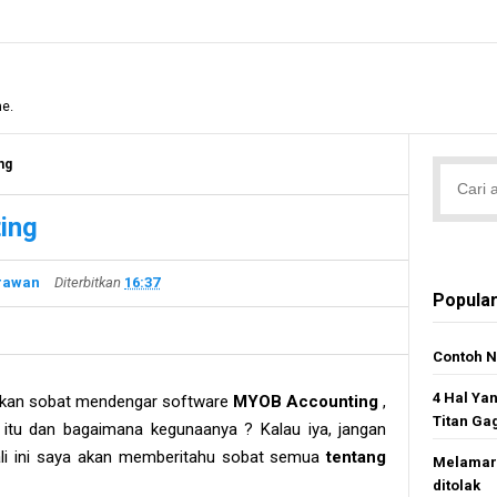
me.
ng
ing
irawan
Diterbitkan
16:37
Popular
Contoh N
4 Hal Ya
kan sobat mendengar software
MYOB Accounting
,
Titan Ga
e itu dan bagaimana kegunaanya ? Kalau iya, jangan
ali ini saya akan memberitahu sobat semua
tentang
Melamar 
ditolak