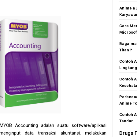
Anime Bu
Karyawan
Cara Mem
Microsof
Bagaiman
Titan ?
Contoh A
Lingkun
Contoh A
Kesehat
Perbedaa
Anime To
Contoh A
Tandur
MYOB Accounting adalah suatu software/aplikasi
enginput data transaksi akuntansi, melakukan
Drugs F