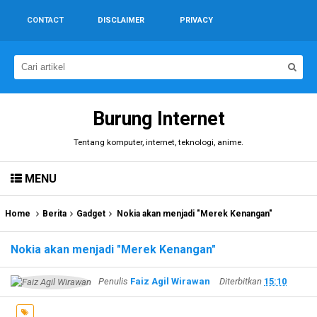
CONTACT
DISCLAIMER
PRIVACY
Burung Internet
Tentang komputer, internet, teknologi, anime.
MENU
Home
Berita
Gadget
Nokia akan menjadi "Merek Kenangan"
Nokia akan menjadi "Merek Kenangan"
Penulis
Faiz Agil Wirawan
Diterbitkan
15:10