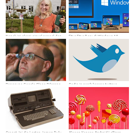
Nenek ini alergi sinyal ponsel dan
Fitur Fitur Baru di Windows 10
wifi
Pengguna Google Glass Dilarang
Gadis in panik karena twitnya
Masuk Bioskop !
sendiri
Greget, Ini dia Laptop Jaman Dulu
Alasan Kenapa Android Lollipop