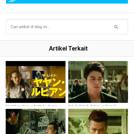
Artikel Terkait
Mad Dog akan jadi Otaku Super
Tokoh Tokoh di Crows Zero 3 :
Greget di film Gokudou Daisensou
Crows Explode