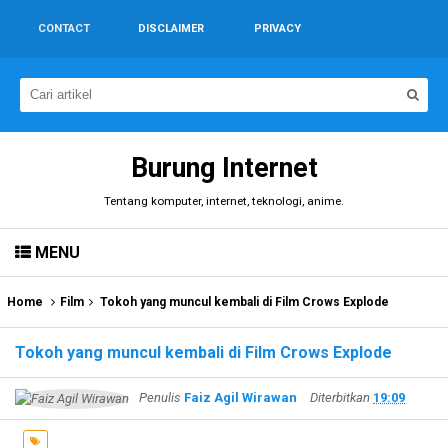
CONTACT
DISCLAIMER
PRIVACY
Burung Internet
Tentang komputer, internet, teknologi, anime.
MENU
Home
Film
Tokoh yang muncul kembali di Film Crows Explode
Tokoh yang muncul kembali di Film Crows Explode
Penulis
Faiz Agil Wirawan
Diterbitkan
19:09