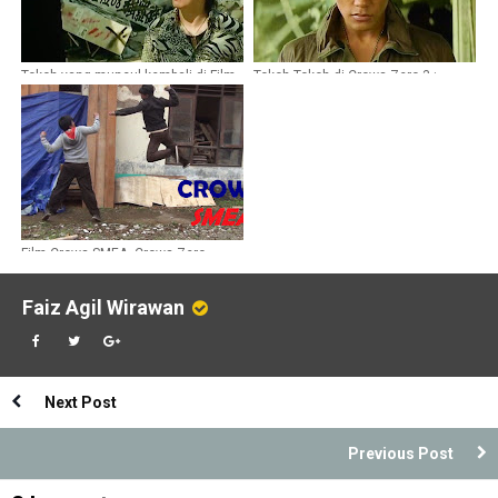
Tokoh yang muncul kembali di Film
Tokoh Tokoh di Crows Zero 3 :
Crows Explode
Crows Explode bagian 2
Film Crows SMEA, Crows Zero
Indonesia
Faiz Agil Wirawan
Next Post
Previous Post