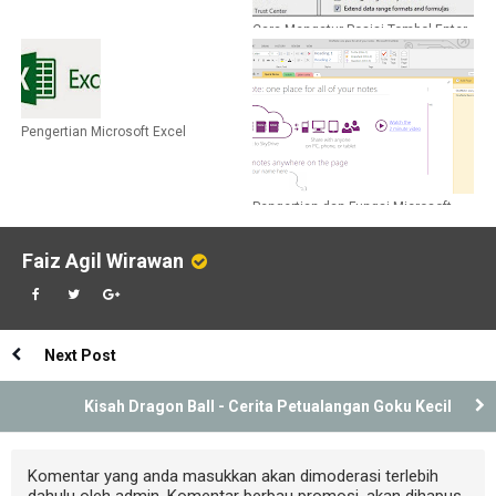
Cara Mengatur Posisi Tombol Enter
pada Ms Excel
Pengertian Microsoft Excel
Pengertian dan Fungsi Microsoft
One Note
Faiz Agil Wirawan
Next Post
Kisah Dragon Ball - Cerita Petualangan Goku Kecil
Komentar yang anda masukkan akan dimoderasi terlebih
dahulu oleh admin. Komentar berbau promosi, akan dihapus.