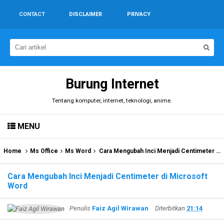
CONTACT
DISCLAIMER
PRIVACY
Burung Internet
Tentang komputer, internet, teknologi, anime.
MENU
Home
Ms Office
Ms Word
Cara Mengubah Inci Menjadi Centimeter di Microsoft Word
Cara Mengubah Inci Menjadi Centimeter di Microsoft
Word
Penulis
Faiz Agil Wirawan
Diterbitkan
21:14