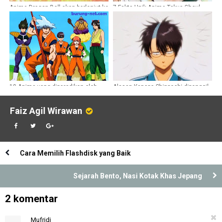
Anime Dragon Ball akan berlanjut ke
7 Fakta Unik Anime Tokyo Ghoul
Dragon Ball Super
Season 3
10 Anime yang diparodikan oleh
Alasan Kenapa Shinpachi dipanggil
Gintama
Patsuan
Faiz Agil Wirawan
Cara Memilih Flashdisk yang Baik
Sejarah Bento, Nasi Kotak Khas Jepang
2 komentar
Mufridi