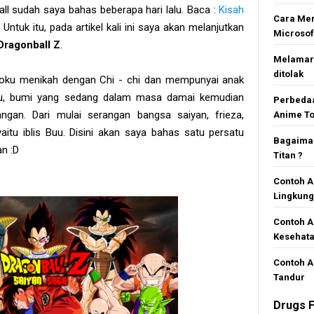
all sudah saya bahas beberapa hari lalu. Baca :
Kisah
Cara Mem
 Untuk itu, pada artikel kali ini saya akan melanjutkan
Microsof
Dragonball Z
.
Melamar 
ditolak
Goku menikah dengan Chi - chi dan mempunyai anak
tu, bumi yang sedang dalam masa damai kemudian
Perbedaa
gan. Dari mulai serangan bangsa saiyan, frieza,
Anime To
yaitu iblis Buu. Disini akan saya bahas satu persatu
Bagaiman
an :D
Titan ?
Contoh A
Lingkun
Contoh A
Kesehat
Contoh A
Tandur
Drugs F