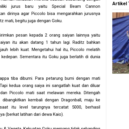
Artikel
iliki jurus baru yaitu Special Beam Cannon
n dirinya agar Piccolo bisa mengarahkan jurusnya
itz mati, begitu juga dengan Goku.
rimkan pesan kepada 2 orang saiyan lainnya yaitu
iyan itu akan datang 1 tahun lagi. Raditz bahkan
auh lebih kuat. Mengetahui hal itu, Piccolo melatih
 kedepan. Sementara itu Goku juga berlatih di dunia
appa tiba dibumi. Para petarung bumi dengan mati
pi kedua orang saiya ini sangatlah kuat dan diluar
n dan Piccolo mati saat melawan mereka. Ditengah
 dibangkitkan kembali dengan Dragonball, maju ke
at itu level tarungnya tercatat 5000, berhasil
(berkat latihan dari dewa Kaio).
oku & Vegeta. Kekuatan Goku memang tidak sebanding