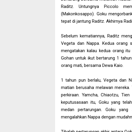
Raditz. Untungnya Piccolo mem
(Makonkosappo). Goku mengorbanka
tepat di jantung Raditz. Akhirnya Rad
Sebelum kematiannya, Raditz mengi
Vegeta dan Nappa. Kedua orang sa
mengatakan kalau kedua orang itu j
Gohan untuk ikut bertarung 1 tahun
orang mati, bersama Dewa Kaio.
1 tahun pun berlalu, Vegeta dan N
matian berusaha melawan mereka. Ta
perkiraan. Yamcha, Chiaotzu, Tie
keputusasaan itu, Goku yang telah
medan pertarungan. Goku yang sa
mengalahkan Nappa dengan mudahnya 
Tibalah pertarungan akhir antara G