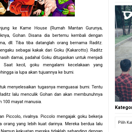
kunjung ke Kame House (Rumah Mantan Gurunya,
nya, Gohan. Disana dia bertemu kembali dengan
ma, dll. Tiba tiba datanglah orang bernama Raditz.
engaku sebagai kakak dari Goku (Kakarotto). Raditz
masih damai, padahal Goku ditugaskan untuk menjadi
: Saat kecil, goku mengalami kecelakaan yang
ingga ia lupa akan tujuannya ke bumi.
tuk menyelesaikan tugasnya menguasai bumi. Tentu
Raditz lalu menculik Gohan dan akan membunuhnya
an 100 mayat manusia.
Kategor
 Piccolo, rivalnya. Piccolo mengajak goku bekerja
a orang yang lebih kuat darinya. Mereka berdua lalu
 Namun kekuatan mereka tidaklah sebanding dengan