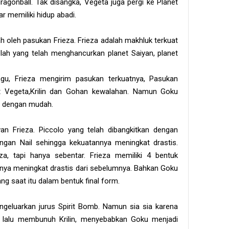
agonball. Tak disangka, Vegeta juga pergi ke Planet
r memiliki hidup abadi.
h oleh pasukan Frieza. Frieza adalah makhluk terkuat
za lah yang telah menghancurkan planet Saiyan, planet
u, Frieza mengirim pasukan terkuatnya, Pasukan
t Vegeta,Krilin dan Gohan kewalahan. Namun Goku
u dengan mudah.
wan Frieza. Piccolo yang telah dibangkitkan dengan
ngan Nail sehingga kekuatannya meningkat drastis.
za, tapi hanya sebentar. Frieza memiliki 4 bentuk
nnya meningkat drastis dari sebelumnya. Bahkan Goku
ng saat itu dalam bentuk final form.
ngeluarkan jurus Spirit Bomb. Namun sia sia karena
a lalu membunuh Krilin, menyebabkan Goku menjadi