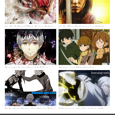
Ini dia Collosal Titan di Live Action
Ini dia Para Pemeran Live Action
Attack on Titan
Attack on Titan
Anggota Quinx Squad di Tokyo
Anime yang Mirip Nisekoi
Ghoul Season 3
Perbedaan Anime dan Manga Tokyo
3 Quinque yang digunakan oleh
Ghoul
Arima Kishou Tokyo Ghoul