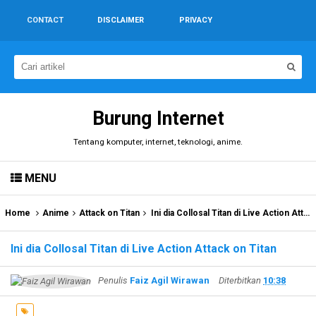
CONTACT
DISCLAIMER
PRIVACY
Burung Internet
Tentang komputer, internet, teknologi, anime.
MENU
Home
Anime
Attack on Titan
Ini dia Collosal Titan di Live Action Attack on Titan
Ini dia Collosal Titan di Live Action Attack on Titan
Penulis
Faiz Agil Wirawan
Diterbitkan
10:38