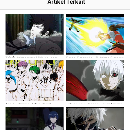
Artikel Terkait
Tokoh Anime yang Mirip Kougami
Parodi Dragonball di Anime Gintama
Psycho Pass
Apa itu Quinx di Tokyo Ghoul
Tokyo Ghoul Season 2 akan tayang
Season 3
12 Episode