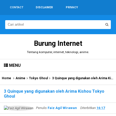
CONTACT
DISCLAIMER
PRIVACY
Burung Internet
Tentang komputer, internet, teknologi, anime.
MENU
Home
Anime
Tokyo Ghoul
3 Quinque yang digunakan oleh Arima Kishou Tokyo Ghoul
3 Quinque yang digunakan oleh Arima Kishou Tokyo
Ghoul
Penulis
Faiz Agil Wirawan
Diterbitkan
16:17